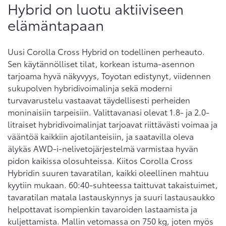
Hybrid on luotu aktiiviseen
elämäntapaan
Uusi Corolla Cross Hybrid on todellinen perheauto.
Sen käytännölliset tilat, korkean istuma-asennon
tarjoama hyvä näkyvyys, Toyotan edistynyt, viidennen
sukupolven hybridivoimalinja sekä moderni
turvavarustelu vastaavat täydellisesti perheiden
moninaisiin tarpeisiin. Valittavanasi olevat 1.8- ja 2.0-
litraiset hybridivoimalinjat tarjoavat riittävästi voimaa ja
vääntöä kaikkiin ajotilanteisiin, ja saatavilla oleva
älykäs AWD-i-nelivetojärjestelmä varmistaa hyvän
pidon kaikissa olosuhteissa. Kiitos Corolla Cross
Hybridin suuren tavaratilan, kaikki oleellinen mahtuu
kyytiin mukaan. 60:40-suhteessa taittuvat takaistuimet,
tavaratilan matala lastauskynnys ja suuri lastausaukko
helpottavat isompienkin tavaroiden lastaamista ja
kuljettamista. Mallin vetomassa on 750 kg, joten myös