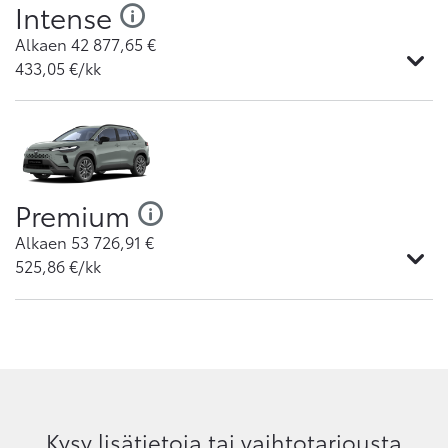
Intense
Alkaen
42 877,65
€
433,05
€/kk
Premium
Alkaen
53 726,91
€
525,86
€/kk
Kysy lisätietoja tai vaihtotarjousta