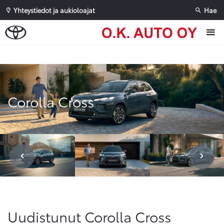
Yhteystiedot ja aukioloajat
Hae
Sivuhaku
Ok
Peruuta
Corolla Cross
Uudistunut Corolla Cross