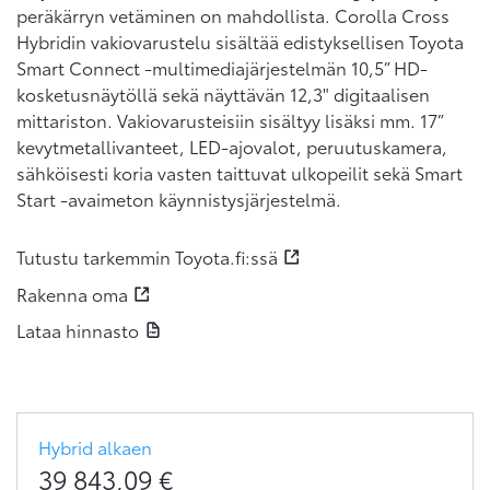
peräkärryn vetäminen on mahdollista. Corolla Cross
Hybridin vakiovarustelu sisältää edistyksellisen Toyota
Smart Connect -multimediajärjestelmän 10,5” HD-
kosketusnäytöllä sekä näyttävän 12,3" digitaalisen
mittariston. Vakiovarusteisiin sisältyy lisäksi mm. 17”
kevytmetallivanteet, LED-ajovalot, peruutuskamera,
sähköisesti koria vasten taittuvat ulkopeilit sekä Smart
Start -avaimeton käynnistysjärjestelmä.
Tutustu tarkemmin Toyota.fi:ssä
Rakenna oma
Lataa hinnasto
Hybrid
alkaen
39 843,09
€