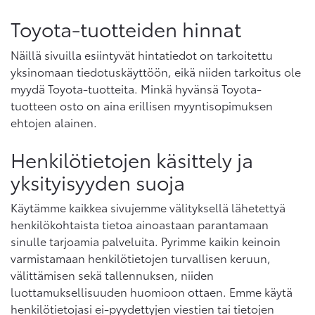
Toyota-tuotteiden hinnat
Näillä sivuilla esiintyvät hintatiedot on tarkoitettu
yksinomaan tiedotuskäyttöön, eikä niiden tarkoitus ole
myydä Toyota-tuotteita. Minkä hyvänsä Toyota-
tuotteen osto on aina erillisen myyntisopimuksen
ehtojen alainen.
Henkilötietojen käsittely ja
yksityisyyden suoja
Käytämme kaikkea sivujemme välityksellä lähetettyä
henkilökohtaista tietoa ainoastaan parantamaan
sinulle tarjoamia palveluita. Pyrimme kaikin keinoin
varmistamaan henkilötietojen turvallisen keruun,
välittämisen sekä tallennuksen, niiden
luottamuksellisuuden huomioon ottaen. Emme käytä
henkilötietojasi ei-pyydettyjen viestien tai tietojen