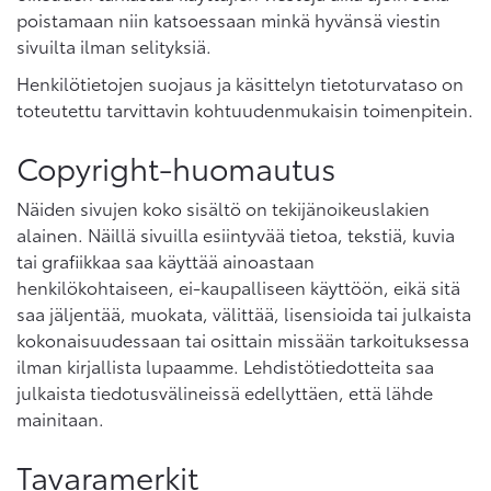
poistamaan niin katsoessaan minkä hyvänsä viestin
sivuilta ilman selityksiä.
Henkilötietojen suojaus ja käsittelyn tietoturvataso on
toteutettu tarvittavin kohtuudenmukaisin toimenpitein.
Copyright-huomautus
Näiden sivujen koko sisältö on tekijänoikeuslakien
alainen. Näillä sivuilla esiintyvää tietoa, tekstiä, kuvia
tai grafiikkaa saa käyttää ainoastaan
henkilökohtaiseen, ei-kaupalliseen käyttöön, eikä sitä
saa jäljentää, muokata, välittää, lisensioida tai julkaista
kokonaisuudessaan tai osittain missään tarkoituksessa
ilman kirjallista lupaamme. Lehdistötiedotteita saa
julkaista tiedotusvälineissä edellyttäen, että lähde
mainitaan.
Tavaramerkit