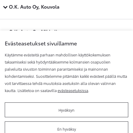
O.K. Auto Oy, Kouvola
O.K. Auto Oy, Mikkeli
Evästeasetukset sivuillamme
Käytämme evästeitä parhaan mahdollisen käyttökokemuksen
O.K. Auto Oy, Savonlinna
takaamiseksi sekä hyödyntääksemme kolmansien osapuolien
palveluita sivuston toiminnan parantamiseksi ja mainonnan
kohdentamiseksi. Suosittelemme pitämään kaikki evästeet päällä mutta
O.K. Auto Oy, Äänekoski
voit tarvittaessa tehdä muutoksia asetuksiin alla olevan valinnan
kautta. Lisätietoa on saatavilla
evästeasetuksissa
.
Hyväksyn
Käyttöehdot
Evästeasetukset
En hyväksy