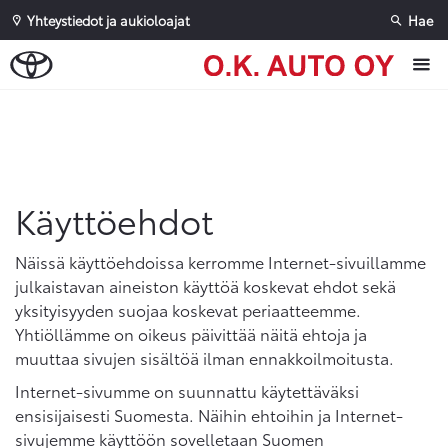
Yhteystiedot ja aukioloajat
Hae
Sivuhaku
Ok
Peruuta
Käyttöehdot
Näissä käyttöehdoissa kerromme Internet-sivuillamme
julkaistavan aineiston käyttöä koskevat ehdot sekä
yksityisyyden suojaa koskevat periaatteemme.
Yhtiöllämme on oikeus päivittää näitä ehtoja ja
muuttaa sivujen sisältöä ilman ennakkoilmoitusta.
Internet-sivumme on suunnattu käytettäväksi
ensisijaisesti Suomesta. Näihin ehtoihin ja Internet-
sivujemme käyttöön sovelletaan Suomen