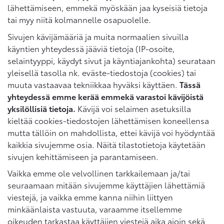
lähettämiseen, emmekä myöskään jaa kyseisiä tietoja
tai myy niitä kolmannelle osapuolelle.
Sivujen kävijämääriä ja muita normaalien sivuilla
käyntien yhteydessä jääviä tietoja (IP-osoite,
selaintyyppi, käydyt sivut ja käyntiajankohta) seurataan
yleisellä tasolla nk. eväste-tiedostoja (cookies) tai
muuta vastaavaa tekniikkaa hyväksi käyttäen.
Tässä
yhteydessä emme kerää emmekä varastoi kävijöistä
yksilöllisiä tietoja.
Kävijä voi selaimen asetuksilla
kieltää cookies-tiedostojen lähettämisen koneellensa
mutta tällöin on mahdollista, ettei kävijä voi hyödyntää
kaikkia sivujemme osia. Näitä tilastotietoja käytetään
sivujen kehittämiseen ja parantamiseen.
Vaikka emme ole velvollinen tarkkailemaan ja/tai
seuraamaan mitään sivujemme käyttäjien lähettämiä
viestejä, ja vaikka emme kanna niihin liittyen
minkäänlaista vastuuta, varaamme itsellemme
oikeuden tarkastaa käyttäjien viestejä aika ajoin sekä