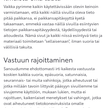
Vaikka pyrimme kaikin käytettävissään olevin keinoin
varmistamaan, että kaikki näillä sivuilla oleva tieto
pitää paikkansa, ei paikkansapitävyyttä kyetä
takaamaan, emmekä vastaa näillä sivuilla esiintyvien
tietojen paikkansapitävyydestä, täydellisyydestä tai
aitoudesta. Nämä sivut ja kaikki niissä esiintyvä tieto ja
materiaali toimitetaan “sellaisenaan“, ilman suoria tai
välillisiä takuita.
Vastuun rajoittaminen
Sanoudumme ehdottomasti irti kaikesta vastuusta
koskien kaikkia suoria, epäsuoria, satunnaisia,
seurannais- tai muita vahinkoja, jotka aiheutuvat tai
jotka millään tavoin liittyvät pääsyyn sivuillemme tai
sivujemme käyttöön, mukaan lukien, mutta ei
rajoittuen, kaikenlaiset menetykset tai vahingot, jotka
ovat aiheutuneet tietokoneviruksista omalle