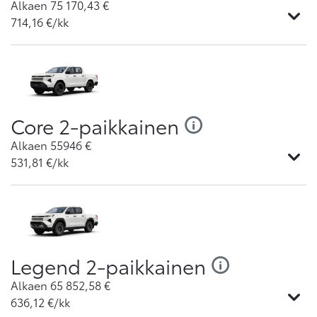
Alkaen
75 170,43
€
714,16
€/kk
Core 2-paikkainen
Alkaen
55946
€
531,81
€/kk
Legend 2-paikkainen
Alkaen
65 852,58
€
636,12
€/kk