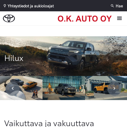
Yhteystiedot ja aukioloajat
Hae
Sivuhaku
Ok
Peruuta
Hilux
Vaikuttava ja vakuuttava