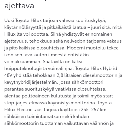
ajettava
Uusi Toyota Hilux tarjoaa vahvaa suorituskykyä,
käytännöllisyyttä ja pitkäikäistä laatua – juuri sitä, mitä
Hiluxilta voi odottaa. Siinä yhdistyvät erinomainen
ajettavuus, tehokkuus sekä nelivedon tarjoama vakaus
ja pito kaikissa olosuhteissa. Moderni muotoilu tekee
ikonisen lava-auton ilmeestä entistäkin
voimakkaamman. Saatavilla on kaksi
huipputeknologista voimalinjaa. Toyota Hilux Hybrid
48V yhdistää tehokkaan 2,8 litraisen dieselmoottorin ja
kevythybridijärjestelmän, jossa sähkömoottori
parantaa suorituskykyä vaativissa olosuhteissa,
alentaa polttoaineen kulutusta ja toimii myös start–
stop-järjestelmässä käynnistysmoottorina. Toyota
Hilux Electric taas tarjoaa käyttöösi 255–257 km
sähköisen toimintamatkan sekä kahden
sähkömoottorin tuottaman vaikuttavan väännön ja