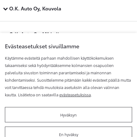
O.K. Auto Oy, Kouvola
O.K. Auto Oy, Mikkeli
Evästeasetukset sivuillamme
Käytämme evästeitä parhaan mahdollisen käyttökokemuksen
O.K. Auto Oy, Savonlinna
takaamiseksi sekä hyödyntääksemme kolmansien osapuolien
palveluita sivuston toiminnan parantamiseksi ja mainonnan
kohdentamiseksi. Suosittelemme pitämään kaikki evästeet päällä mutta
O.K. Auto Oy, Äänekoski
voit tarvittaessa tehdä muutoksia asetuksiin alla olevan valinnan
kautta. Lisätietoa on saatavilla
evästeasetuksissa
.
Hyväksyn
Käyttöehdot
Evästeasetukset
En hyväksy