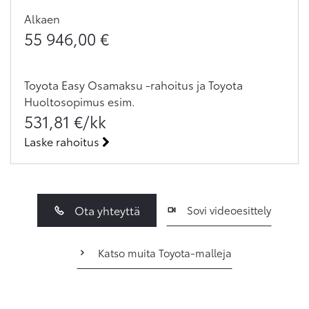
Alkaen
55 946,00
€
Toyota Easy Osamaksu -rahoitus ja Toyota
Huoltosopimus
esim.
531,81
€/kk
Laske rahoitus
Ota yhteyttä
Sovi videoesittely
Katso muita Toyota-malleja