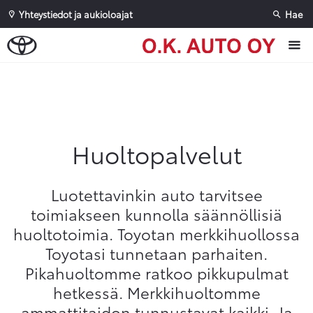
Yhteystiedot ja aukioloajat
Hae
Sivuhaku
Ok
Peruuta
Huoltopalvelut
Luotettavinkin auto tarvitsee
toimiakseen kunnolla säännöllisiä
huoltotoimia. Toyotan merkkihuollossa
Toyotasi tunnetaan parhaiten.
Pikahuoltomme ratkoo pikkupulmat
hetkessä. Merkkihuoltomme
ammattitaidon tunnustavat kaikki. Ja