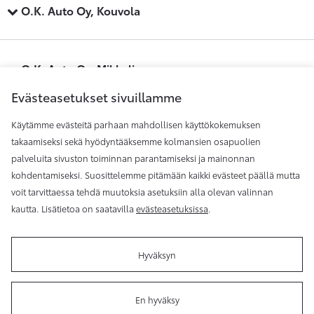
O.K. Auto Oy, Kouvola
O.K. Auto Oy, Mikkeli
Evästeasetukset sivuillamme
Käytämme evästeitä parhaan mahdollisen käyttökokemuksen
O.K. Auto Oy, Savonlinna
takaamiseksi sekä hyödyntääksemme kolmansien osapuolien
palveluita sivuston toiminnan parantamiseksi ja mainonnan
kohdentamiseksi. Suosittelemme pitämään kaikki evästeet päällä mutta
O.K. Auto Oy, Äänekoski
voit tarvittaessa tehdä muutoksia asetuksiin alla olevan valinnan
kautta. Lisätietoa on saatavilla
evästeasetuksissa
.
Hyväksyn
Käyttöehdot
Evästeasetukset
En hyväksy