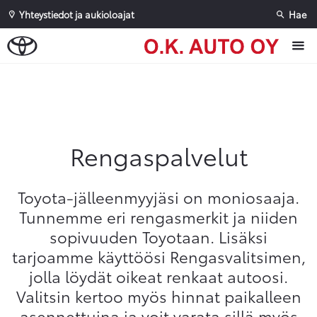
Yhteystiedot ja aukioloajat
Hae
Sivuhaku
Ok
Peruuta
Rengaspalvelut
Toyota-jälleenmyyjäsi on moniosaaja.
Tunnemme eri rengasmerkit ja niiden
sopivuuden Toyotaan. Lisäksi
tarjoamme käyttöösi Rengasvalitsimen,
jolla löydät oikeat renkaat autoosi.
Valitsin kertoo myös hinnat paikalleen
asennettuina ja voit varata sillä myös