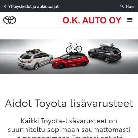
Yhteystiedot ja aukioloajat
Hae
Sivuhaku
Ok
Peruuta
Aidot Toyota lisävarusteet
Kaikki Toyota-lisävarusteet on
suunniteltu sopimaan saumattomasti
ja personoimaan Toyotasi entistä