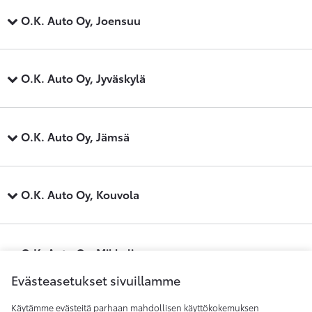
O.K. Auto Oy, Joensuu
O.K. Auto Oy, Jyväskylä
O.K. Auto Oy, Jämsä
O.K. Auto Oy, Kouvola
O.K. Auto Oy, Mikkeli
Evästeasetukset sivuillamme
Käytämme evästeitä parhaan mahdollisen käyttökokemuksen
O.K. Auto Oy, Savonlinna