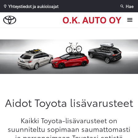
Yhteystiedot ja aukioloajat
Hae
Sivuhaku
Ok
Peruuta
Aidot Toyota lisävarusteet
Kaikki Toyota-lisävarusteet on
suunniteltu sopimaan saumattomasti
ja personoimaan Toyotasi entistä