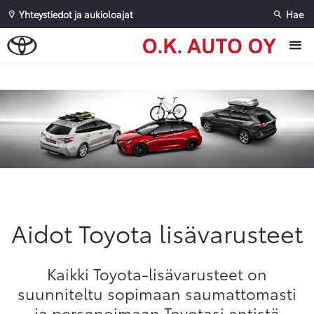
Yhteystiedot ja aukioloajat
Hae
Sivuhaku
Ok
Peruuta
Aidot Toyota lisävarusteet
Kaikki Toyota-lisävarusteet on
suunniteltu sopimaan saumattomasti
ja personoimaan Toyotasi entistä