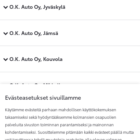
O.K. Auto Oy, Jyväskylä
O.K. Auto Oy, Jämsä
O.K. Auto Oy, Kouvola
O.K. Auto Oy, Mikkeli
Evästeasetukset sivuillamme
Käytämme evästeitä parhaan mahdollisen käyttökokemuksen
O.K. Auto Oy, Savonlinna
takaamiseksi sekä hyödyntääksemme kolmansien osapuolien
palveluita sivuston toiminnan parantamiseksi ja mainonnan
kohdentamiseksi. Suosittelemme pitämään kaikki evästeet päällä mutta
O.K. Auto Oy, Äänekoski
voit tarvittaessa tehdä muutoksia asetuksiin alla olevan valinnan