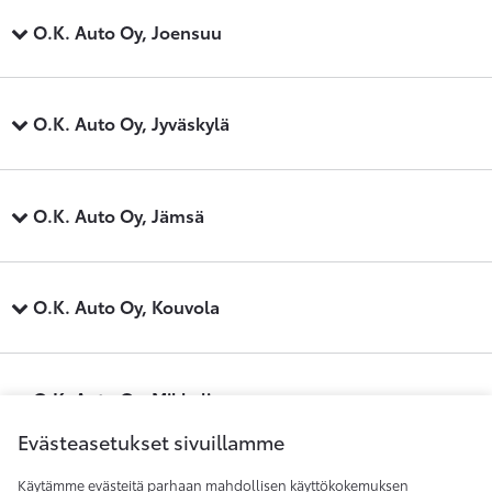
O.K. Auto Oy, Joensuu
O.K. Auto Oy, Jyväskylä
O.K. Auto Oy, Jämsä
O.K. Auto Oy, Kouvola
O.K. Auto Oy, Mikkeli
Evästeasetukset sivuillamme
Käytämme evästeitä parhaan mahdollisen käyttökokemuksen
O.K. Auto Oy, Savonlinna