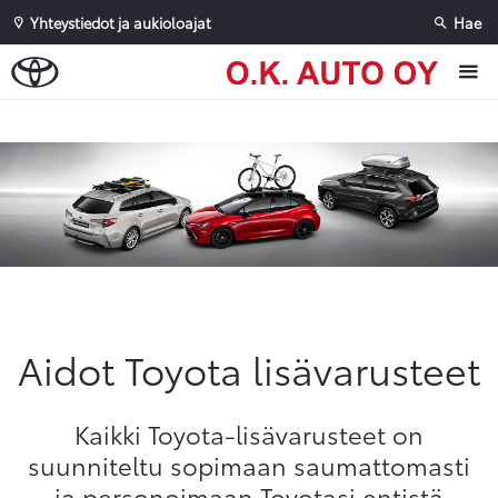
Yhteystiedot ja aukioloajat
Hae
Sivuhaku
Ok
Peruuta
Aidot Toyota lisävarusteet
Kaikki Toyota-lisävarusteet on
suunniteltu sopimaan saumattomasti
ja personoimaan Toyotasi entistä